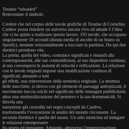
Treatise “reloaded”
Reinventare il simbolo
Credere che nel corpus delle tavole grafiche di Treatise di Cornelius
Cardew possa risiedere un universo ancora vivo ed attuale è l’idea
che ci ha spinto a realizzare questo lavoro. 193 tavole, che occupano
singolarmente 18 secondi (durata media di ascolto di un brano su
Spotify), montate orizzontalmente a tracciare la partitura. Da qui due
direttrici prendono vita.
La prima, quella del video, costruisce significati e rimandi alla
contemporaneità, alle sue contraddizioni, al suo disperdere continuo,
al suo corrompersi in assiomi di velocità e reificazione. La relazione
con le tavole originali impone una stratificazione continua di
significati, attuando a tutti
gli effetti, una reinvenzione della semiotica originale. La struttura
delle macchine, si ritrova con gli elementi di paesaggi antropizzati, il
movimento traccia solchi nel significato delle immagini pubblicitarie,
attua una strutturalizzazione del pensiero e la sua drammaticità. Si
disvela una
narrazione già custodita nei segni concepiti da Cardew,
trasformando l’evocazione in analisi del mondo circostante. La
seconda direttrice è quella del suono. Un solo musicista ad indagare
le relazioni estemporanee
fra segno ed immagine. Attuando, attraverso l’improvvisazione,