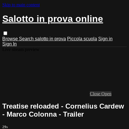
Skip to main content
Salotto in prova online
Browse
Search
salotto in prova
Piccola scuola
Sign in
Sign In
Live stream preview
Close
Open
Treatise reloaded - Cornelius Cardew
- Marco Colonna - Trailer
29s