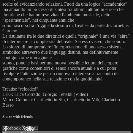
scelte ed evidenziando relazioni. Fuori da una logica “accademica”,
ma attuando un processo di sintesi fra idiomi, attitudini e ricerche
timbriche che hanno reso vitale l’ambiente musicale, detto
“sperimentale”, nei cinquanta anni che
sono trascorsi fra l’oggi e la stesura di Treatise da parte di Cornelius
Cardew.
La risultante fra le due direttrici e quella “originale” è una via “altra”
di interpretare la complessità del reale. Sia esso visivo, che sonoro.
Lo sforzo di intraprendere l’interpretazione di uno stesso sistema
simbolico attraverso due linguaggi distinti, ma definitivamente
contigui come immagine e
suono, pone le basi per una nuova possibile lettura delle opere
grafiche come contenitori di senso ancora attuali e a cui poter
rivolgere l’attenzione per un rinnovato interesse al racconto del
contemporaneo nella sua relazione con la quotidianità.
Treatise “reloaded”
LEG: Luca Corrado, Giorgio Tebaldi (Video)
Marco Colonna: Clarinetto in Sib, Clarinetto in Mib, Clarinetto
Basso
Share with friends
Facebook
X
Email