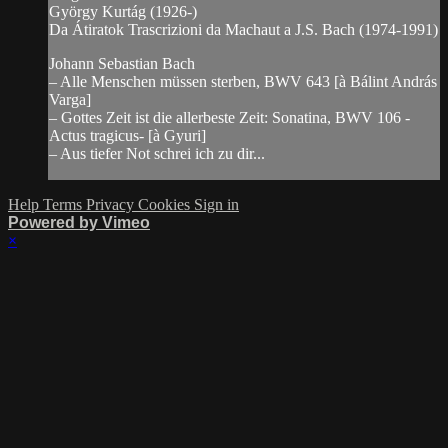
György Kurtág (1926-)
Da Átiratok Trascrizioni da Machaut a J.S. Bach (1974-1991)
Johann Sebastian Bach
– Alle Menschen müssen sterben, BWV 643 [à Bálint András
Varga]
– Gottes Zeit ist die allerbeste Zeit: Sonatina, BWV 106 -
Actus tragicus- [à Gyuri]
– Aus tiefer Not schrei ich zu dir...
Help
Terms
Privacy
Cookies
Sign in
Powered by Vimeo
×