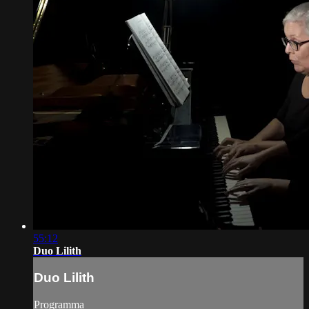
55:12
Duo Lilith
Duo Lilith
Programma