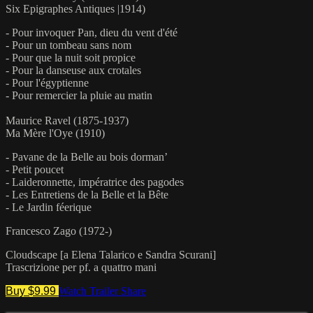
Six Epigraphes Antiques |1914)
- Pour invoquer Pan, dieu du vent d'été
- Pour un tombeau sans nom
- Pour que la nuit soit propice
- Pour la danseuse aux crotales
- Pour l'égyptienne
- Pour remercier la pluie au matin
Maurice Ravel (1875-1937)
Ma Mère l'Oye (1910)
- Pavane de la Belle au bois dorman’
- Petit poucet
- Laideronnette, impératrice des pagodes
- Les Entretiens de la Belle et la Bête
- Le Jardin féerique
Francesco Zago (1972-)
Cloudscape [a Elena Talarico e Sandra Scurani]
Trascrizione per pf. a quattro mani
Buy $9.99
Watch Trailer
Share