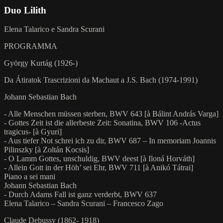
Duo Lilith
Elena Talarico e Sandra Scurani
PROGRAMMA
György Kurtág (1926-)
Da Átiratok Trascrizioni da Machaut a J.S. Bach (1974-1991)
Johann Sebastian Bach
- Alle Menschen müssen sterben, BWV 643 [à Bálint András Varga]
- Gottes Zeit ist die allerbeste Zeit: Sonatina, BWV 106 -Actus
tragicus- [à Gyuri]
- Aus tiefer Not schrei ich zu dir, BWV 687 – In memoriam Joannis
Pilinszky [à Zoltán Kocsis]
- O Lamm Gottes, unschuldig, BWV deest [à Iloná Horváth]
- Allein Gott in der Höh’ sei Ehr, BWV 711 [à Anikó Tátrai]
Piano a sei mani
Johann Sebastian Bach
- Durch Adams Fall ist ganz verderbt, BWV 637
Elena Talarico – Sandra Scurani – Francesco Zago
Claude Debussy (1862- 1918)