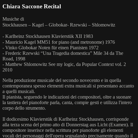
Chiara Saccone Recital
Musiche di
Stockhausen – Kagel – Globokar- Rzewski – Shlomowitz
- Karlheinz Stockhausen Klavierstük XII 1983
- Mauricio Kagel MM51 for piano (and metronome) 1976
- Vinko Globokar Noten für einen Pianisten 1972
- Frederic Rzewski “Una Tragedia domestica” Mile 34 da The
Road, 1998
- Matthew Shlomowitz See my logic, da Popular Context vol. 2
2010
Nella produzione musicale del secondo novecento e in quella
contemporanea spesso elementi extra musicali si presentano accanto
a quelli musicali.
Il pianista, seguendo le indicazioni dei compositori, oltre a suonare
la tastiera del pianoforte parla, canta, compie gesti e utilizza l'intero
corpo dello strumento.
Il dodicesimo Klavierstük di Karlheinz Stockhausen, corrisponde
alla terza scena del primo atto di Donnerstag aus Licht (Examen). Il
compositore inserisce nella scrittura per pianoforte gli elementi
vocali dei personaggi dell'opera segnalando precisamente quando il