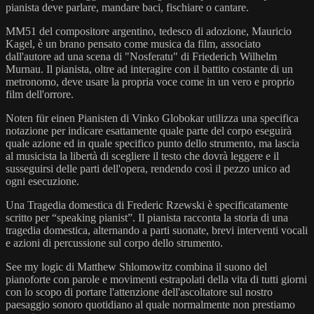
pianista deve parlare, mandare baci, fischiare o cantare.
MM51 del compositore argentino, tedesco di adozione, Mauricio
Kagel, è un brano pensato come musica da film, associato
dall'autore ad una scena di "Nosferatu" di Friederich Wilhelm
Murnau. Il pianista, oltre ad interagire con il battito costante di un
metronomo, deve usare la propria voce come in un vero e proprio
film dell'orrore.
Noten für einen Pianisten di Vinko Globokar utilizza una specifica
notazione per indicare esattamente quale parte del corpo eseguirà
quale azione ed in quale specifico punto dello strumento, ma lascia
al musicista la libertà di scegliere il testo che dovrà leggere e il
susseguirsi delle parti dell'opera, rendendo così il pezzo unico ad
ogni esecuzione.
Una Tragedia domestica di Frederic Rzewski è specificatamente
scritto per “speaking pianist”. Il pianista racconta la storia di una
tragedia domestica, alternando a parti suonate, brevi interventi vocali
e azioni di percussione sul corpo dello strumento.
See my logic di Matthew Shlomowitz combina il suono del
pianoforte con parole e movimenti estrapolati della vita di tutti giorni
con lo scopo di portare l'attenzione dell'ascoltatore sul nostro
paesaggio sonoro quotidiano al quale normalmente non prestiamo