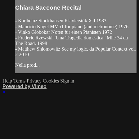
Chiara Saccone Recital
- Karlheinz Stockhausen Klavierstük XII 1983
- Mauricio Kagel MM51 for piano (and metronome) 1976
- Vinko Globokar Noten für einen Pianisten 1972
- Frederic Rzewski “Una Tragedia domestica” Mile 34 da
The Road, 1998
- Matthew Shlomowitz See my logic, da Popular Context vol.
2 2010
Nella prod...
Help
Terms
Privacy
Cookies
Sign in
Powered by Vimeo
×